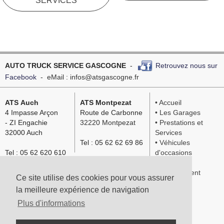
SERVICES
AUTO TRUCK SERVICE GASCOGNE
-
Retrouvez nous sur
Facebook
- eMail : infos@atsgascogne.fr
ATS Auch
ATS Montpezat
• Accueil
4 Impasse Arçon
Route de Carbonne
• Les Garages
-
ZI Engachie
32220 Montpezat
• Prestations et
32000 Auch
Services
Tel : 05 62 62 69 86
• Véhicules
Tel : 05 62 620 610
d'occasions
• Location
• Recrutement
Ce site utilise des cookies pour vous assurer
• Contact
la meilleure expérience de navigation
Plus d'informations
Mentions légales et Conditions d'utilisation
Conception Site Web Responsive :
www.hrcreationweb.com